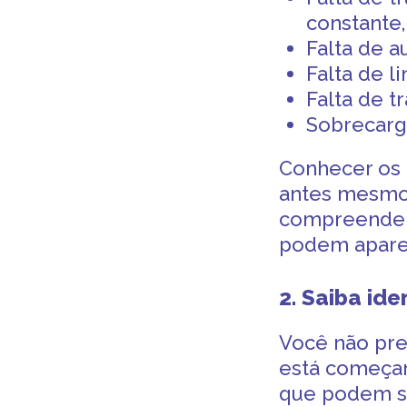
constante,
Falta de 
Falta de l
Falta de t
Sobrecarg
Conhecer os 
antes mesmo 
compreender 
podem apare
2. Saiba ide
Você não pre
está começa
que podem se