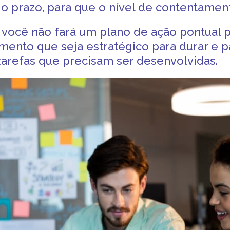
o prazo, para que o nível de contentamen
 você não fará um
plano de ação pontual 
ento que seja estratégico para durar e 
tarefas que precisam ser desenvolvidas.