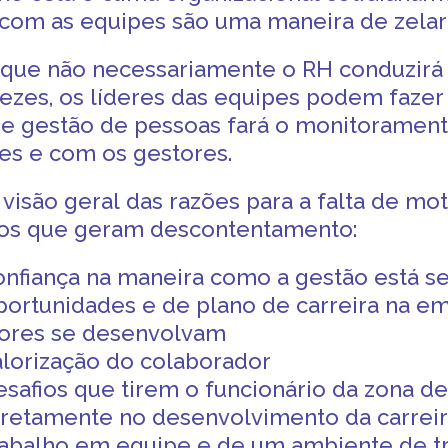
e com as equipes são uma maneira de zela
ar que não necessariamente o RH conduzirá
ezes, os líderes das equipes podem fazer 
 de gestão de pessoas fará o monitoramen
s e com os gestores.
 visão geral das razões para a
falta de mo
vos que geram descontentamento:
confiança na maneira como a gestão está 
portunidades e de plano de carreira na e
ores se desenvolvam
alorização do colaborador
esafios que tirem o funcionário da
zona de
iretamente no desenvolvimento da carrei
rabalho em equipe
e de um ambiente de t