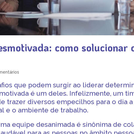
esmotivada: como solucionar 
mentários
afios que podem surgir ao
liderar determi
motivada
é um deles. Infelizmente, um ti
e trazer diversos empecilhos para o dia a
al
e o
ambiente de trabalho
.
 uma
equipe desanimada
é sinônima de cola
saudável para as pessoas no âmbito pessoal