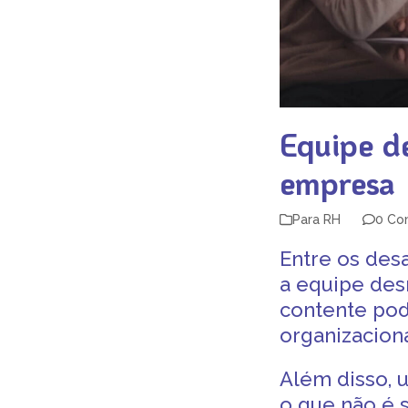
Equipe d
empresa
Para RH
0 Co
Entre os des
a
equipe des
contente pod
organizacion
Além disso,
o que não é 