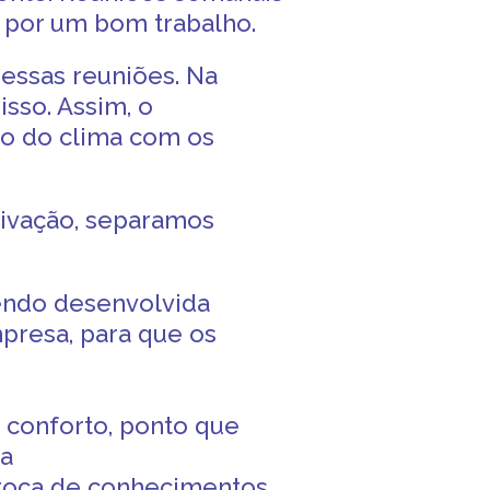
r por um
bom trabalho
.
 essas reuniões. Na
isso. Assim, o
to do clima com os
tivação
, separamos
sendo desenvolvida
mpresa, para que os
 conforto
, ponto que
ra
roca de conhecimentos