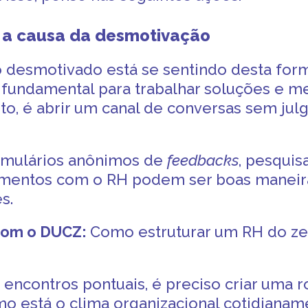
 a causa da desmotivação
o desmotivado
está se sentindo desta for
 fundamental para trabalhar soluções e me
nto, é abrir um canal de conversas sem jul
rmulários anônimos de
feedbacks
, pesquis
mentos com o RH podem ser boas maneira
es.
com o DUCZ:
Como estruturar um RH do zer
 encontros pontuais, é preciso criar uma r
o está o clima organizacional cotidianam