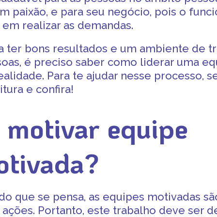
m paixão, e para seu negócio, pois o func
 em realizar as demandas
.
a ter
bons resultados
e um
ambiente de tr
soas
, é preciso saber
como liderar uma eq
ealidade
. Para te ajudar nesse processo, 
itura e confira!
motivar equipe
otivada
?
 do que se pensa, as
equipes motivadas
são
ações. Portanto, este trabalho deve ser d