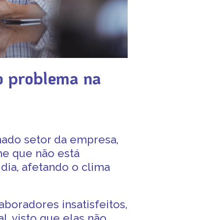
o problema na
nado setor da empresa
,
me que não está
 dia, afetando o
clima
boradores insatisfeitos,
, visto que elas não