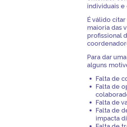
individuais 
É válido cit
maioria das v
profissional
coordenadore
Para dar uma
alguns moti
Falta de 
Falta de o
colaborad
Falta de v
Falta de d
impacta d
Falta de
t