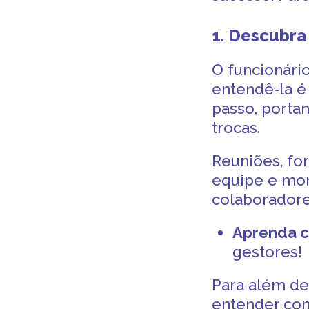
1. Descubra
O
funcionári
entendê-la é
passo, porta
trocas.
Reuniões, fo
equipe e mo
colaborador
Aprenda 
gestores!
Para além de
entender com