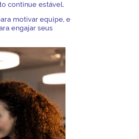
to continue estável.
para motivar equipe
, e
para
engajar seus