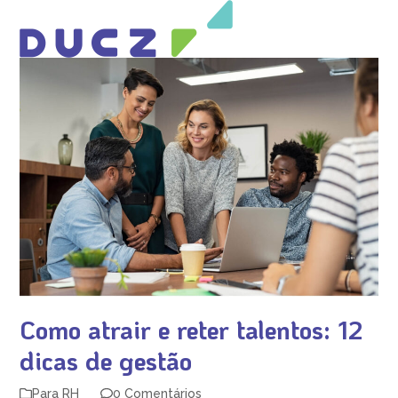
Open
Close
Skip
mobile
mobile
to
menu
menu
content
Como atrair e reter talentos: 12
dicas de gestão
Para RH
0 Comentários