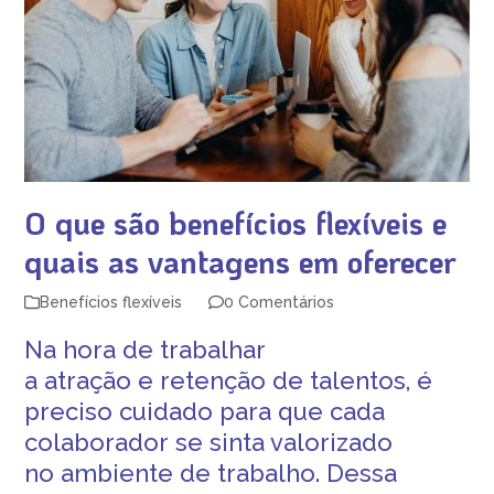
O que são benefícios flexíveis e
quais as vantagens em oferecer
Benefícios flexíveis
0 Comentários
Na hora de trabalhar
a
at
ração
e
retenção de talentos
, é
preciso cuidado para que
cada
colaborador
se sinta valorizado
no
ambiente de trabalho
. Dessa