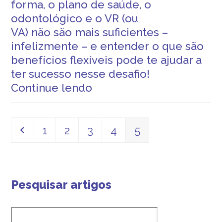
forma, o
plano de saúd
e
, o
odontológico e o VR (ou
VA)
não
são
mais
suficiente
s
–
infelizmente – e entender
o que são
benefícios flexíveis
pode te ajudar a
ter sucesso nesse desafio!
Continue lendo
Anterior
Page
Page
Page
Page
Page
1
2
3
4
5
Pesquisar artigos