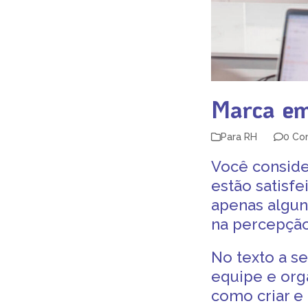
Marca em
Para RH
0 Co
Você conside
estão satisf
apenas algun
na percepção
No texto a se
equipe e org
como criar e 