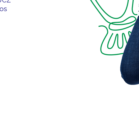
DUCZ
sos