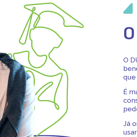
O
O D
bene
que
É ma
con
ped
Já o
usa