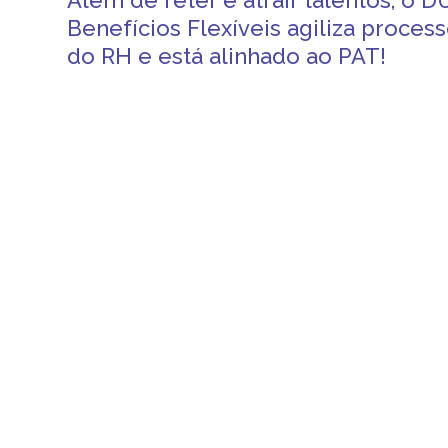
Além de reter e atrair talentos, o 
Benefícios Flexíveis agiliza proces
do RH e está alinhado ao PAT!