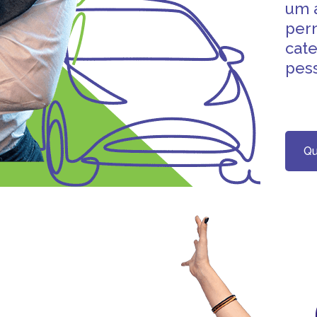
um a
perm
cate
pess
Qu