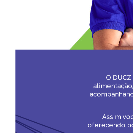
O DUCZ B
alimentação
acompanhando 
Assim voc
oferecendo po