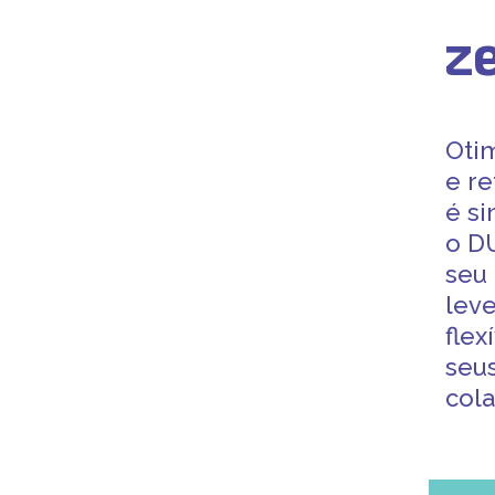
z
Oti
e re
é s
o D
seu 
leve
flex
seu
col