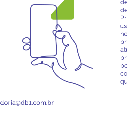
de
d
Pr
us
no
p
at
pr
p
co
q
idoria@db1.com.br