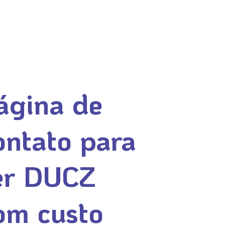
ágina de
ontato para
er DUCZ
om custo