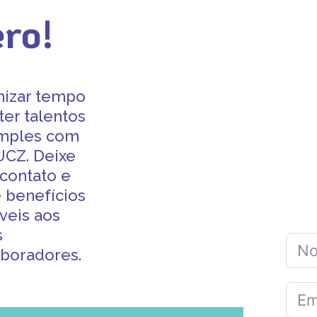
ero!
mizar tempo
ter talentos
imples com
UCZ. Deixe
contato e
 benefícios
íveis aos
s
aboradores.