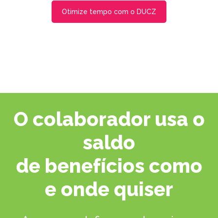
Otimize tempo com o DUCZ
O colaborador usa o
saldo
de benefícios como
e onde quiser