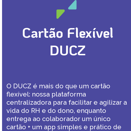
Open
Close
Skip
mobile
mobile
to
menu
menu
content
Cartão Flexível
DUCZ
O DUCZ é mais do que um cartão
flexível: nossa plataforma
centralizadora para facilitar e agilizar a
vida do RH e do dono, enquanto
entrega ao colaborador um único
cartão + um app simples e prático de