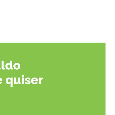
aldo
 quiser