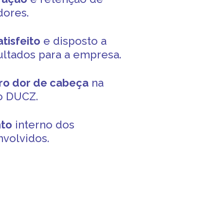
dores.
tisfeito
e disposto a
ultados para a empresa.
ero dor de cabeça
na
o DUCZ.
to
interno dos
nvolvidos.