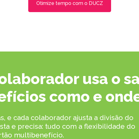
Otimize tempo com o DUCZ
olaborador usa o s
efícios como e onde
s, e cada colaborador ajusta a divisão do
a e precisa: tudo com a flexibilidade do
rtão multibenefício.