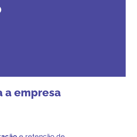
o
a a empresa
ração
e retenção de