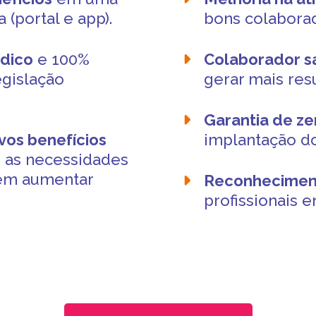
 (portal e app).
bons colabora
ídico
e 100%
Colaborador sa
egislação
gerar mais res
Garantia de z
vos benefícios
implantação d
 as necessidades
sem aumentar
Reconhecimen
.
profissionais e