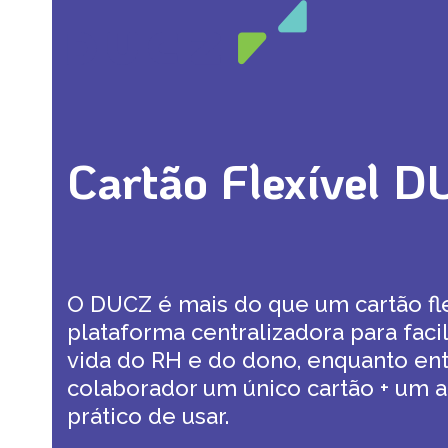
Open
Close
Skip
mobile
mobile
to
menu
menu
content
Cartão Flexível 
O DUCZ é mais do que um cartão fle
plataforma centralizadora para facili
vida do RH e do dono, enquanto en
colaborador um único cartão + um 
prático de usar.