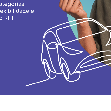
ategorias
exibilidade e
o RH!