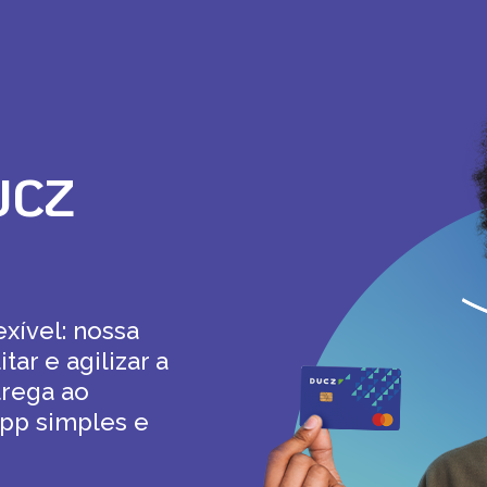
DUCZ
xível: nossa
tar e agilizar a
trega ao
app simples e