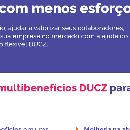
com menos esforç
o, ajudar a valorizar seus colaboradores,
r sua empresa no mercado com a ajuda do
o flexível DUCZ.
multibenefícios DUCZ
par
efícios
em uma
Melhoria na at