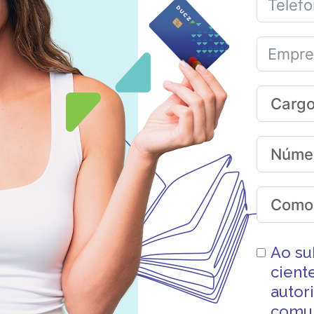
Ao su
cient
autor
comun