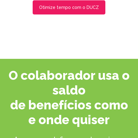
Otimize tempo com o DUCZ
O colaborador usa o
saldo
de benefícios como
e onde quiser