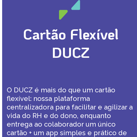
Open
Close
Skip
mobile
mobile
to
menu
menu
content
Cartão Flexível
DUCZ
O DUCZ é mais do que um cartão
flexível: nossa plataforma
centralizadora para facilitar e agilizar a
vida do RH e do dono, enquanto
entrega ao colaborador um único
cartão + um app simples e prático de