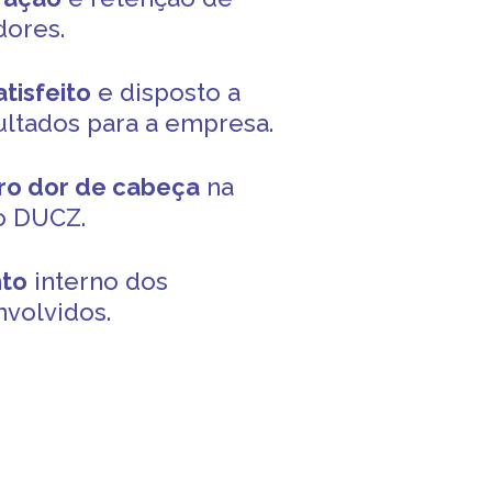
dores.
tisfeito
e disposto a
ultados para a empresa.
ero dor de cabeça
na
o DUCZ.
to
interno dos
nvolvidos.