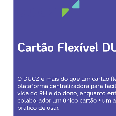
Open
Close
Skip
mobile
mobile
to
menu
menu
content
Cartão Flexível 
O DUCZ é mais do que um cartão fle
plataforma centralizadora para facili
vida do RH e do dono, enquanto en
colaborador um único cartão + um 
prático de usar.