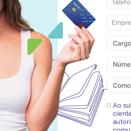
Ao su
cient
autor
comun