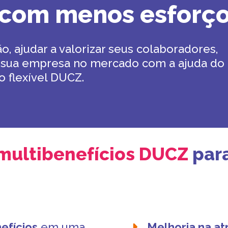
com menos esforç
o, ajudar a valorizar seus colaboradores,
r sua empresa no mercado com a ajuda do
o flexível DUCZ.
multibenefícios DUCZ
par
efícios
em uma
Melhoria na at