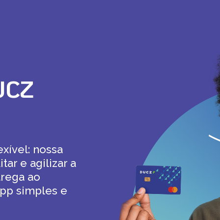
DUCZ
xível: nossa
tar e agilizar a
trega ao
app simples e