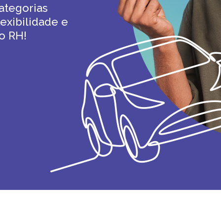
ategorias
exibilidade e
o RH!