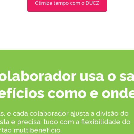
Otimize tempo com o DUCZ
olaborador usa o s
efícios como e onde
s, e cada colaborador ajusta a divisão do
a e precisa: tudo com a flexibilidade do
rtão multibenefício.