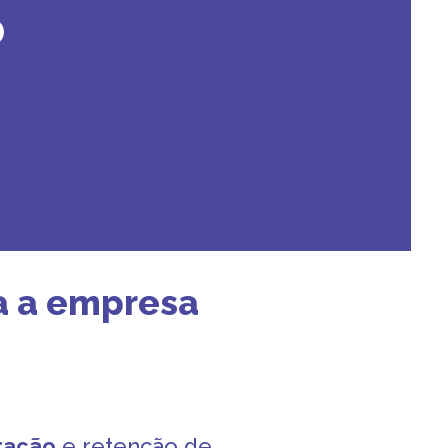
o
a a empresa
ração
e retenção de