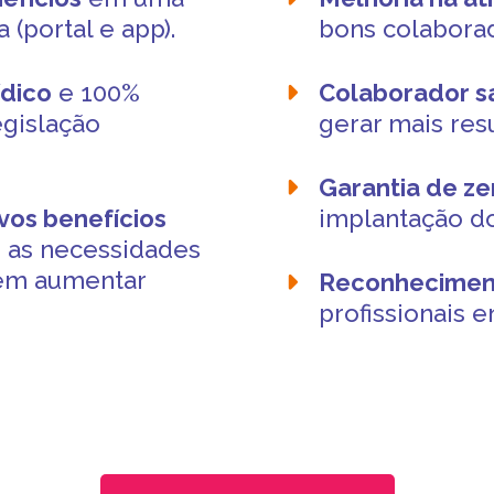
 (portal e app).
bons colabora
ídico
e 100%
Colaborador sa
egislação
gerar mais res
Garantia de z
vos benefícios
implantação d
 as necessidades
sem aumentar
Reconhecimen
.
profissionais e