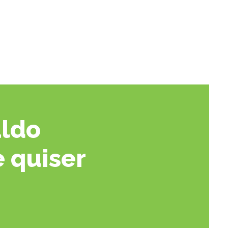
aldo
 quiser