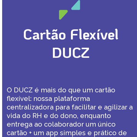
Open
Close
Skip
mobile
mobile
to
menu
menu
content
Cartão Flexível
DUCZ
O DUCZ é mais do que um cartão
flexível: nossa plataforma
centralizadora para facilitar e agilizar a
vida do RH e do dono, enquanto
entrega ao colaborador um único
cartão + um app simples e prático de