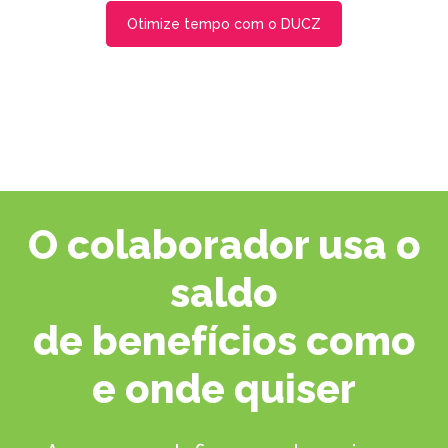
Otimize tempo com o DUCZ
O colaborador usa o
saldo
de benefícios como
e onde quiser